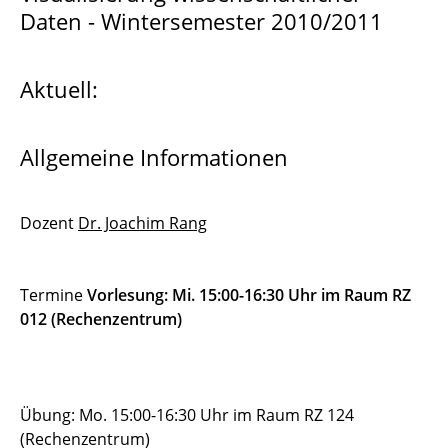
Daten - Wintersemester 2010/2011
Bionische Methoden der Optimierung
Computational Model Reduction
Aktuell:
Discontinuous Galerkin Verfahren 1
Simulation in der Strömungsmechanik
Allgemeine Informationen
Hochleistungsrechnen auf GPU
Dozent
Dr. Joachim Rang
Einführung in das Wissenschaftliche Rechnen
Optimal Shape Design in Fluid Dynamics
Termine
Vorlesung: Mi. 15:00-16:30 Uhr im Raum RZ
012 (Rechenzentrum)
Einführung in PDEs und Numerische
Methoden
Seminar zum Wissenschaftlichen Rechnen
Übung: Mo. 15:00-16:30 Uhr im Raum RZ 124
(Rechenzentrum)
Visualisierung wissenschaftlicher Daten