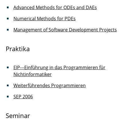
Introduction to MATLAB
Advanced Methods for ODEs and DAEs
Fortgeschrittene Methoden für ODEs und
Numerical Methods for PDEs
DAEs
Management of Software Development Projects
Numerische Methoden für PDEs
Praktika
Introduction to Programming
Seminar zum Wissenschaftlichen Rechnen
EIP---Einführung in das Programmieren für
Management of Software Development
Nichtinformatiker
Projects
Weiterführendes Programmieren
SEP 2006
Seminar