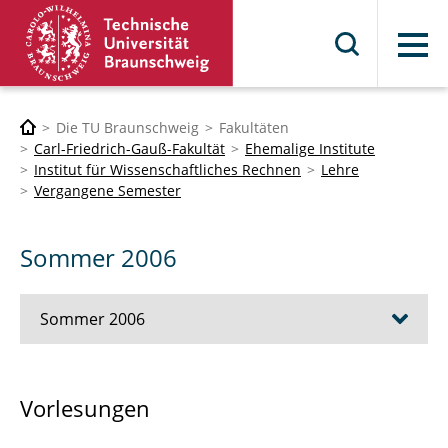
Menü
Die TU Braunschweig
Fakultäten
Carl-Friedrich-Gauß-Fakultät
Ehemalige Institute
Institut für Wissenschaftliches Rechnen
Lehre
Vergangene Semester
Sommer 2006
Sommer 2006
Debugger für Verteilte Komponentensysteme
Vorlesungen
auf Basis der CTL