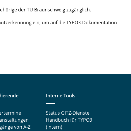
ehörige der TU Braunschweig zugänglich.
-Benutzerkennung ein, um auf die TYPO3-Dokumentation
dierende
Interne Tools
ertermine
Status GITZ-Dienste
anstaltungen
Handbuch für TYPO3
gänge von A-Z
(Intern)