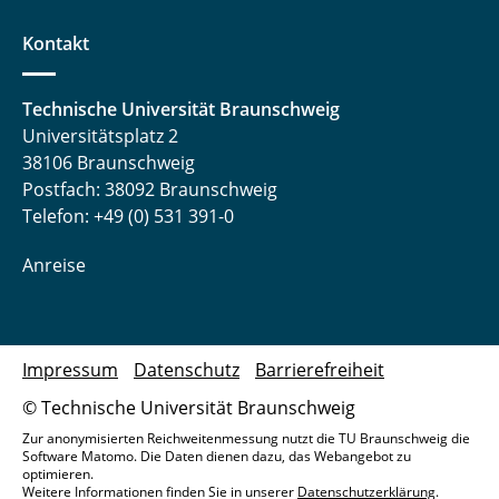
Kontakt
Technische Universität Braunschweig
Universitätsplatz 2
38106 Braunschweig
Postfach: 38092 Braunschweig
Telefon: +49 (0) 531 391-0
Anreise
Impressum
Datenschutz
Barrierefreiheit
© Technische Universität Braunschweig
Zur anonymisierten Reichweitenmessung nutzt die TU Braunschweig die
Software Matomo. Die Daten dienen dazu, das Webangebot zu
optimieren.
Weitere Informationen finden Sie in unserer
Datenschutzerklärung
.