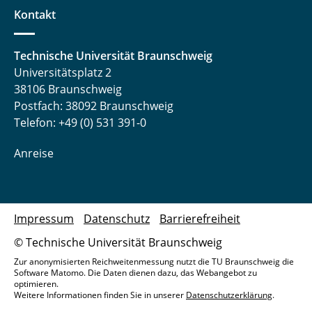
Kontakt
Technische Universität Braunschweig
Universitätsplatz 2
38106 Braunschweig
Postfach: 38092 Braunschweig
Telefon: +49 (0) 531 391-0
Anreise
Impressum
Datenschutz
Barrierefreiheit
© Technische Universität Braunschweig
Zur anonymisierten Reichweitenmessung nutzt die TU Braunschweig die
Software Matomo. Die Daten dienen dazu, das Webangebot zu
optimieren.
Weitere Informationen finden Sie in unserer
Datenschutzerklärung
.