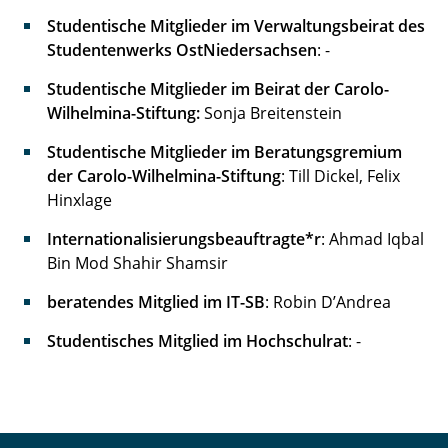
Studentische Mitglieder im Verwaltungsbeirat des
Haushaltsausschuss
Studentenwerks OstNiedersachsen
: -
Hilfsfonds-Ausschuss
Studentische Mitglieder im Beirat der Carolo-
Wilhelmina-Stiftung:
Sonja Breitenstein
Referateausschuss
Studentische Mitglieder im Beratungsgremium
Satzungs- und Ordnungsausschuss
der Carolo-Wilhelmina-Stiftung
: Till Dickel, Felix
Hinxlage
Weitere Gremien
Internationalisierungsbeauftragte*r
: Ahmad Iqbal
Bin Mod Shahir Shamsir
beratendes Mitglied im IT-SB
: Robin D’Andrea
Studentisches Mitglied im Hochschulrat
: -