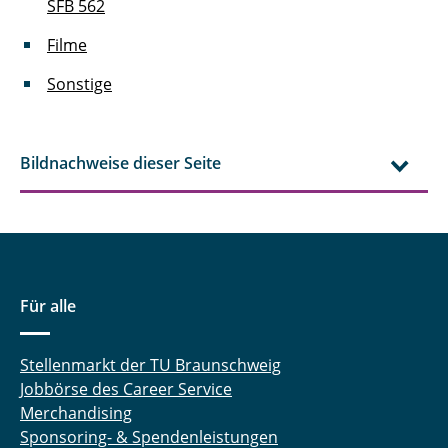
SFB 562
Filme
Sonstige
Bildnachweise dieser Seite
Für alle
Stellenmarkt der TU Braunschweig
Jobbörse des Career Service
Merchandising
Sponsoring- & Spendenleistungen