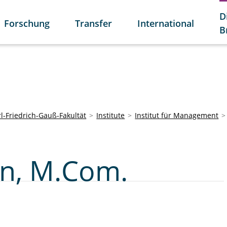
D
Forschung
Transfer
International
B
l-Friedrich-Gauß-Fakultät
Institute
Institut für Management
en, M.Com.