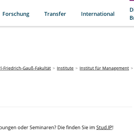
D
Forschung
Transfer
International
B
l-Friedrich-Gauß-Fakultät
Institute
Institut für Management
Übungen oder Seminaren? Die finden Sie im
Stud.IP
!