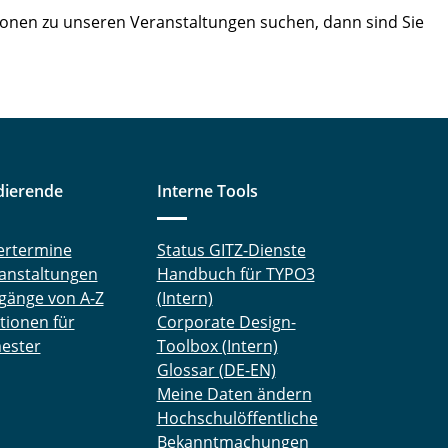
tionen zu unseren Veranstaltungen suchen, dann sind Sie
dierende
Interne Tools
ertermine
Status GITZ-Dienste
anstaltungen
Handbuch für TYPO3
gänge von A-Z
(Intern)
tionen für
Corporate Design-
ester
Toolbox (Intern)
Glossar (DE-EN)
Meine Daten ändern
Hochschulöffentliche
Bekanntmachungen