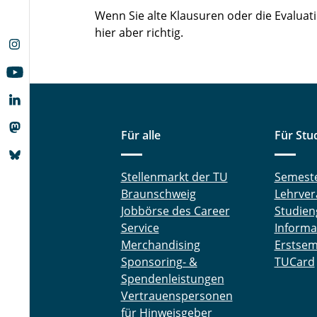
Wenn Sie alte Klausuren oder die Evalua
hier aber richtig.
Für alle
Für Stu
Stellenmarkt der TU
Semest
Braunschweig
Lehrver
Jobbörse des Career
Studien
Service
Informa
Merchandising
Erstsem
Sponsoring- &
TUCard
Spendenleistungen
Vertrauenspersonen
für Hinweisgeber