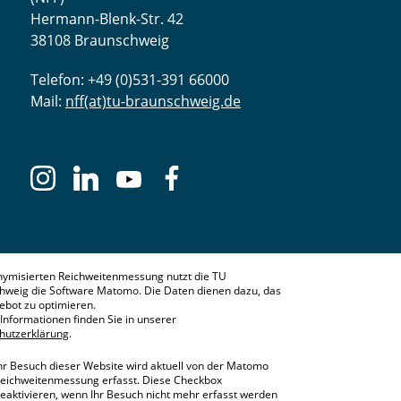
Hermann-Blenk-Str. 42
38108 Braunschweig
Telefon: +49 (0)531-391 66000
Mail:
nff(at)tu-braunschweig.de
nymisierten Reichweitenmessung nutzt die TU
hweig die Software Matomo. Die Daten dienen dazu, das
bot zu optimieren.
Informationen finden Sie in unserer
hutzerklärung
.
hr Besuch dieser Website wird aktuell von der Matomo
eichweitenmessung erfasst. Diese Checkbox
eaktivieren, wenn Ihr Besuch nicht mehr erfasst werden