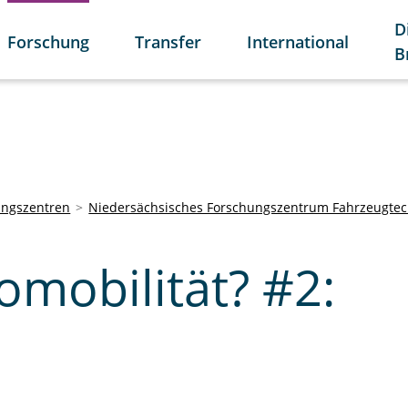
D
Forschung
Transfer
International
B
ungszentren
Niedersächsisches Forschungszentrum Fahrzeugtec
omobilität? #2: