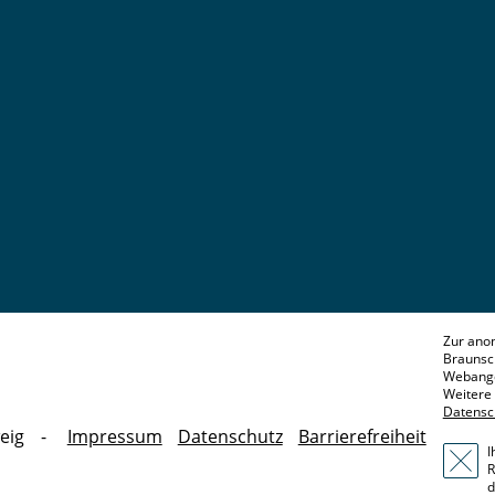
Zur ano
Braunsc
Webange
Weitere 
Datensc
eig
Impressum
Datenschutz
Barrierefreiheit
I
R
d