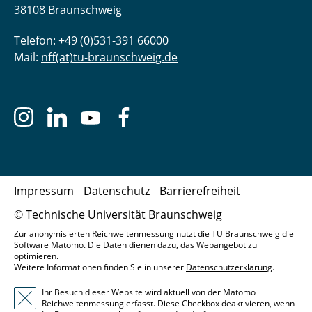
38108 Braunschweig
Telefon: +49 (0)531-391 66000
Mail:
nff(at)tu-braunschweig.de
Impressum
Datenschutz
Barrierefreiheit
© Technische Universität Braunschweig
Zur anonymisierten Reichweitenmessung nutzt die TU Braunschweig die
Software Matomo. Die Daten dienen dazu, das Webangebot zu
optimieren.
Weitere Informationen finden Sie in unserer
Datenschutzerklärung
.
Ihr Besuch dieser Website wird aktuell von der Matomo
Reichweitenmessung erfasst. Diese Checkbox deaktivieren, wenn