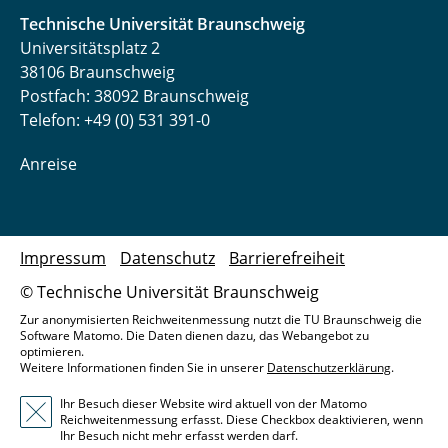
Technische Universität Braunschweig
Universitätsplatz 2
38106 Braunschweig
Postfach: 38092 Braunschweig
Telefon: +49 (0) 531 391-0
Anreise
Impressum
Datenschutz
Barrierefreiheit
© Technische Universität Braunschweig
Zur anonymisierten Reichweitenmessung nutzt die TU Braunschweig die
Software Matomo. Die Daten dienen dazu, das Webangebot zu
optimieren.
Weitere Informationen finden Sie in unserer
Datenschutzerklärung
.
Ihr Besuch dieser Website wird aktuell von der Matomo
Reichweitenmessung erfasst. Diese Checkbox deaktivieren, wenn
Ihr Besuch nicht mehr erfasst werden darf.