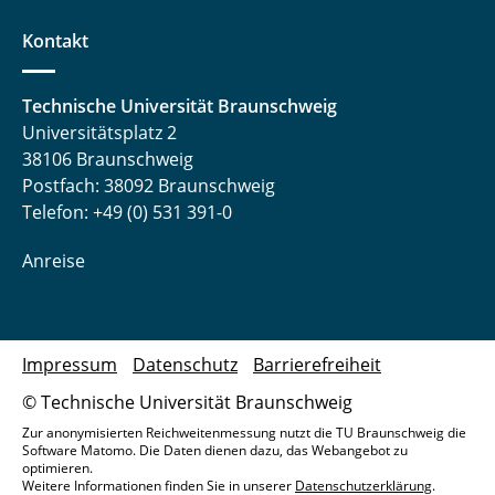
Kontakt
Technische Universität Braunschweig
Universitätsplatz 2
38106 Braunschweig
Postfach: 38092 Braunschweig
Telefon: +49 (0) 531 391-0
Anreise
Impressum
Datenschutz
Barrierefreiheit
© Technische Universität Braunschweig
Zur anonymisierten Reichweitenmessung nutzt die TU Braunschweig die
Software Matomo. Die Daten dienen dazu, das Webangebot zu
optimieren.
Weitere Informationen finden Sie in unserer
Datenschutzerklärung
.