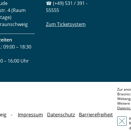
ude
☎ (+49) 531 / 391 -
str. 4 (Raum
55555
Etage)
raunschweig
Zum Ticketsystem
zeiten
.: 09:00 – 18:30
00 – 16:00 Uhr
Zur ano
Braunsc
Webange
Weitere 
Datensc
eig
Impressum
Datenschutz
Barrierefreiheit
I
R
d