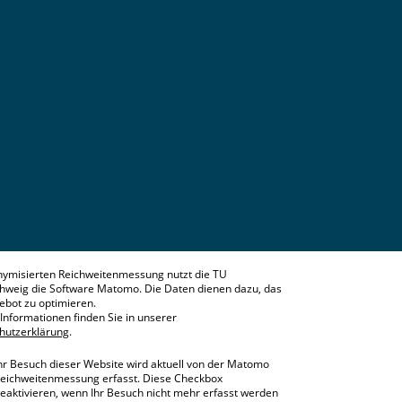
nymisierten Reichweitenmessung nutzt die TU
hweig die Software Matomo. Die Daten dienen dazu, das
bot zu optimieren.
Informationen finden Sie in unserer
hutzerklärung
.
hr Besuch dieser Website wird aktuell von der Matomo
eichweitenmessung erfasst. Diese Checkbox
eaktivieren, wenn Ihr Besuch nicht mehr erfasst werden