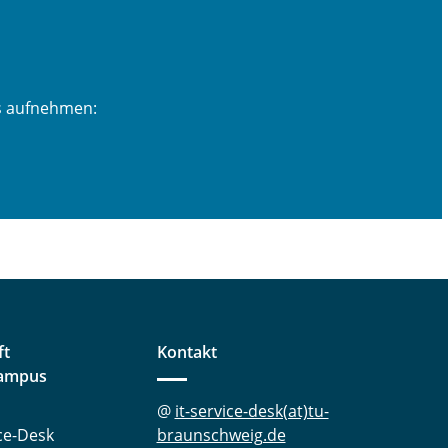
ns aufnehmen:
ft
Kontakt
ampus
@
it-service-desk(at)tu-
ice-Desk
braunschweig.de