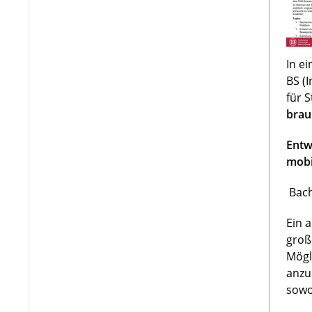
In e
BS (
für 
brau
Entw
mobi
Bach
Ein 
groß
Mögl
anzu
sowo