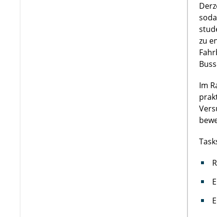
Derz
soda
stud
zu e
Fahr
Buss
Im R
prak
Vers
bewe
Task
R
E
E