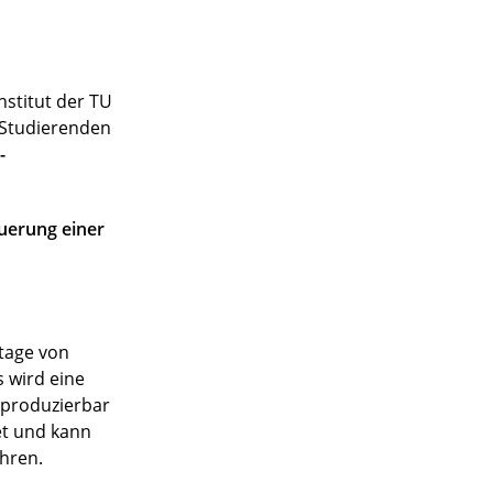
stitut der TU
n Studierenden
-
uerung einer
ntage von
 wird eine
eproduzierbar
et und kann
hren.