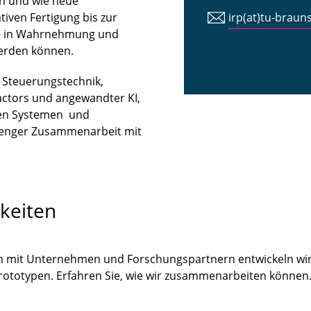
n und wie neue
iven Fertigung bis zur
irp(at)tu-braun
tte in Wahrnehmung und
erden können.
n Steuerungstechnik,
ctors und angewandter KI,
len Systemen und
 enger Zusammenarbeit mit
keiten
m mit Unternehmen und Forschungspartnern entwickeln wir
Prototypen. Erfahren Sie, wie wir zusammenarbeiten könne