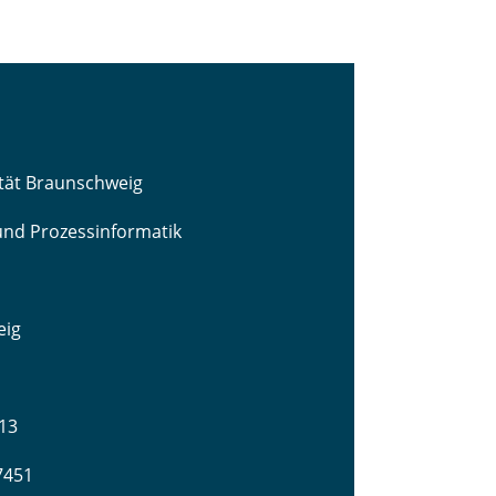
ität Braunschweig
 und Prozessinformatik
eig
13
-7451