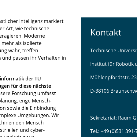
licher Intelligenz markiert
r Art, wie technische
Kontakt
teragieren. Moderne
mehr als isolierte
ng wahr, treffen
Technische Univers
 und passen ihr Verhalten in
Institut für Robotik
Mühlenpfordtstr. 23
sinformatik der TU
gen für diese nächste
D-38106 Braunschw
sere Forschung umfasst
lanung, enge Mensch-
ion sowie die Einbindung
komplexe Umgebungen. Wir
Sekretariat: Raum G
schinen den Mensch
striellen und cyber-
Tel.: +49 (0)531 391