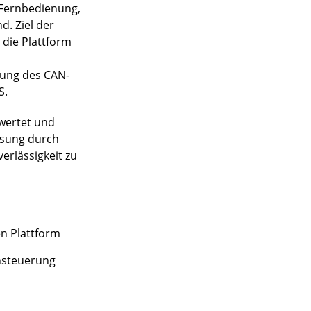
e Fernbedienung,
. Ziel der
 die Plattform
zung des CAN-
S.
ewertet und
ösung durch
erlässigkeit zu
n Plattform
nsteuerung