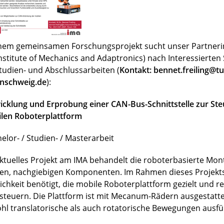
inem gemeinsamen Forschungsprojekt sucht unser Partnerin
Institute of Mechanics and Adaptronics) nach Interessierte
Studien- und Abschlussarbeiten (
Kontakt: bennet.freiling@tu
nschweig.de
):
icklung und Erprobung einer CAN-Bus-Schnittstelle zur Ste
len Roboterplattform
elor- / Studien- / Masterarbeit
aktuelles Projekt am IMA behandelt die roboterbasierte Mo
en, nachgiebigen Komponenten. Im Rahmen dieses Projekts
ichkeit benötigt, die mobile Roboterplattform gezielt und r
steuern. Die Plattform ist mit Mecanum-Rädern ausgestatt
hl translatorische als auch rotatorische Bewegungen ausfü