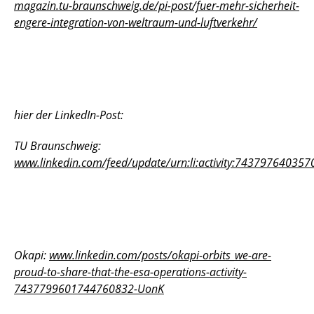
magazin.tu-braunschweig.de/pi-post/fuer-mehr-sicherheit-
engere-integration-von-weltraum-und-luftverkehr/
hier der LinkedIn-Post:
TU Braunschweig:
www.linkedin.com/feed/update/urn:li:activity:74379764035
Okapi:
www.linkedin.com/posts/okapi-orbits_we-are-
proud-to-share-that-the-esa-operations-activity-
7437799601744760832-UonK