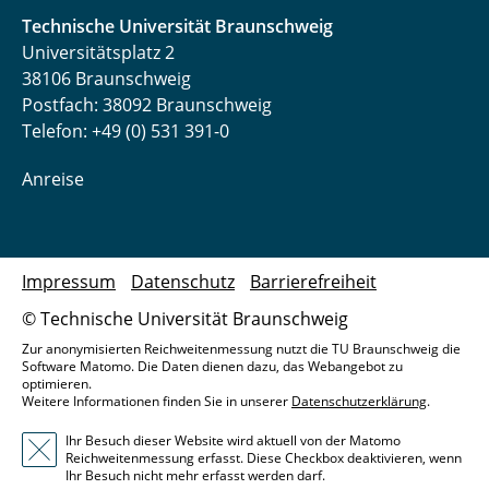
Technische Universität Braunschweig
Universitätsplatz 2
38106 Braunschweig
Postfach: 38092 Braunschweig
Telefon: +49 (0) 531 391-0
Anreise
Impressum
Datenschutz
Barrierefreiheit
© Technische Universität Braunschweig
Zur anonymisierten Reichweitenmessung nutzt die TU Braunschweig die
Software Matomo. Die Daten dienen dazu, das Webangebot zu
optimieren.
Weitere Informationen finden Sie in unserer
Datenschutzerklärung
.
Ihr Besuch dieser Website wird aktuell von der Matomo
Reichweitenmessung erfasst. Diese Checkbox deaktivieren, wenn
Ihr Besuch nicht mehr erfasst werden darf.