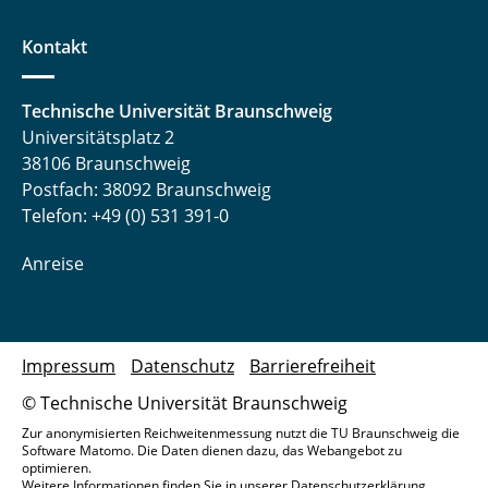
Kontakt
Technische Universität Braunschweig
Universitätsplatz 2
38106 Braunschweig
Postfach: 38092 Braunschweig
Telefon: +49 (0) 531 391-0
Anreise
Impressum
Datenschutz
Barrierefreiheit
© Technische Universität Braunschweig
Zur anonymisierten Reichweitenmessung nutzt die TU Braunschweig die
Software Matomo. Die Daten dienen dazu, das Webangebot zu
optimieren.
Weitere Informationen finden Sie in unserer
Datenschutzerklärung
.