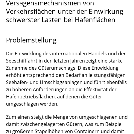
Versagensmechanismen von
Verbundprojekt WEIMOS
Verkehrsflächen unter der Einwirkung
DeCoMP
schwerster Lasten bei Hafenflächen
ENTRIA
Problemstellung
Hydro Sound Damper
Die Entwicklung des internationalen Handels und der
triad
Seeschifffahrt in den letzten Jahren zeigt eine starke
Zunahme des Güterumschlags. Diese Entwicklung
ZykLaMP
erhöht entsprechend den Bedarf an leistungsfähigen
Seehafen- und Umschlagsanlagen und führt ebenfalls
Heavy Duty Pavements
zu höheren Anforderungen an die Effektivität der
Hafenbetriebsflächen, auf denen die Güter
umgeschlagen werden.
Zum einen steigt die Menge von umgeschlagenen und
damit zwischengelagerten Gütern, was zum Beispiel
zu größeren Stapelhöhen von Containern und damit