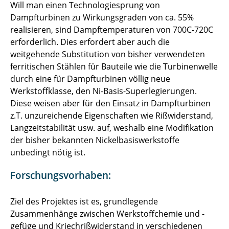
Will man einen Technologiesprung von
Wärmedämmschichten
Dampfturbinen zu Wirkungsgraden von ca. 55%
realisieren, sind Dampftemperaturen von 700C-720C
Umformen metallischer Nanopartikel
erforderlich. Dies erfordert aber auch die
weitgehende Substitution von bisher verwendeten
Einkristalline Ni-Legierungen
ferritischen Stählen für Bauteile wie die Turbinenwelle
durch eine für Dampfturbinen völlig neue
Lötverfahren
Werkstoffklasse, den Ni-Basis-Superlegierungen.
Diese weisen aber für den Einsatz in Dampfturbinen
EU-Projekt Mamina
z.T. unzureichende Eigenschaften wie Rißwiderstand,
Langzeitstabilität usw. auf, weshalb eine Modifikation
Dämpfung von Metallschäumen
der bisher bekannten Nickelbasiswerkstoffe
unbedingt nötig ist.
Metallische Gläser
Forschungsvorhaben:
Oberflaechenbeh. von Ni-Legierungen
Schmiedewerkstoffe
Ziel des Projektes ist es, grundlegende
Zusammenhänge zwischen Werkstoffchemie und -
Zerspanung von Titanlegierungen
gefüge und Kriechrißwiderstand in verschiedenen