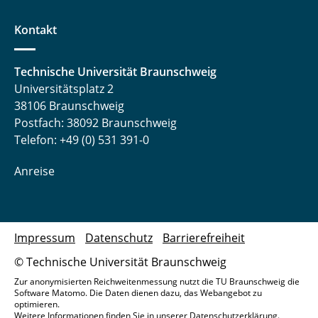
Kontakt
Technische Universität Braunschweig
Universitätsplatz 2
38106 Braunschweig
Postfach: 38092 Braunschweig
Telefon: +49 (0) 531 391-0
Anreise
Impressum
Datenschutz
Barrierefreiheit
© Technische Universität Braunschweig
Zur anonymisierten Reichweitenmessung nutzt die TU Braunschweig die
Software Matomo. Die Daten dienen dazu, das Webangebot zu
optimieren.
Weitere Informationen finden Sie in unserer
Datenschutzerklärung
.