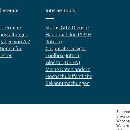
dierende
Interne Tools
ertermine
Status GITZ-Dienste
anstaltungen
Handbuch für TYPO3
gänge von A-Z
(Intern)
tionen für
Corporate Design-
ester
Toolbox (Intern)
Glossar (DE-EN)
Meine Daten ändern
Hochschulöffentliche
Bekanntmachungen
Zur ano
Braunsc
Webange
Weitere 