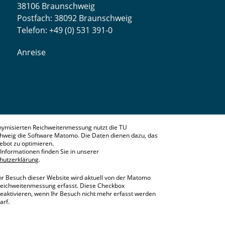
38106 Braunschweig
Postfach: 38092 Braunschweig
Telefon: +49 (0) 531 391-0
Anreise
nymisierten Reichweitenmessung nutzt die TU
hweig die Software Matomo. Die Daten dienen dazu, das
bot zu optimieren.
Informationen finden Sie in unserer
hutzerklärung
.
hr Besuch dieser Website wird aktuell von der Matomo
eichweitenmessung erfasst. Diese Checkbox
eaktivieren, wenn Ihr Besuch nicht mehr erfasst werden
arf.