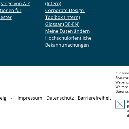
gänge von A-Z
(Intern)
tionen für
Corporate Design-
ester
Toolbox (Intern)
Glossar (DE-EN)
Meine Daten ändern
Hochschulöffentliche
Bekanntmachungen
Zur ano
Braunsc
Webange
Weitere 
Datensc
eig
Impressum
Datenschutz
Barrierefreiheit
I
R
d
d