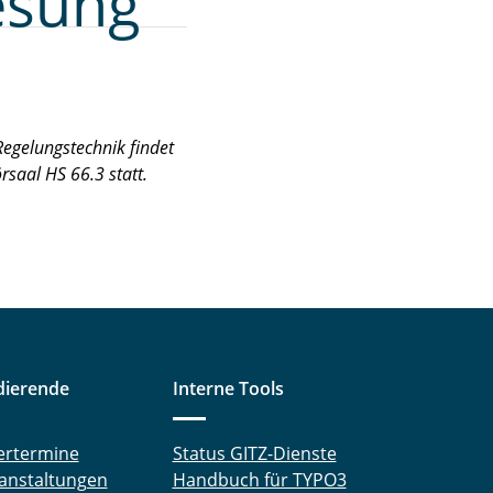
esung
 Regelungstechnik findet
saal HS 66.3 statt.
dierende
Interne Tools
ertermine
Status GITZ-Dienste
anstaltungen
Handbuch für TYPO3