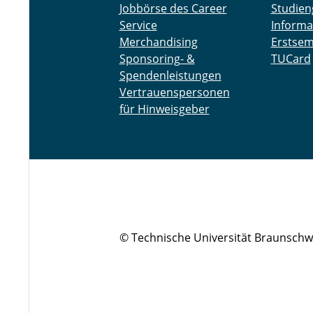
Jobbörse des Career
Studien
Service
Informa
Merchandising
Erstsem
Sponsoring- &
TUCard
Spendenleistungen
Vertrauenspersonen
für Hinweisgeber
© Technische Universität Braunschw