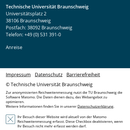
Technische Universität Braunschweig
Universitätsplatz 2
38106 Braunschweig
Postfach: 38092 Braunschweig
Telefon: +49 (0) 531 391-0
Anreise
Impressum
Datenschutz
Barrierefreiheit
© Technische Universität Braunschweig
Zur anonymisierten Reichweitenmessung nutzt die TU Braunschweig die
Software Matomo. Die Daten dienen dazu, das Webangebot zu
optimieren.
Weitere Informationen finden Sie in unserer
Datenschutzerklärung
.
Ihr Besuch dieser Website wird aktuell von der Matomo
Reichweitenmessung erfasst. Diese Checkbox deaktivieren, wenn
Ihr Besuch nicht mehr erfasst werden darf.