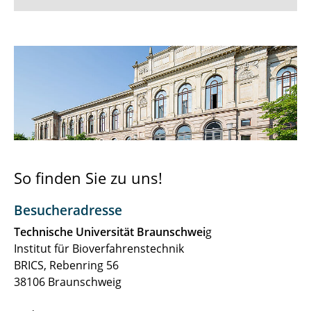
Team
Kooperation und Förderung
Forschung
Lehre & Studium
Publikationen
So finden Sie zu uns!
Stellenangebote
Besucheradresse
Kontakt
Technische Universität Braunschwei
g
Institut für Bioverfahrenstechnik
Archiv
BRICS, Rebenring 56
38106 Braunschweig