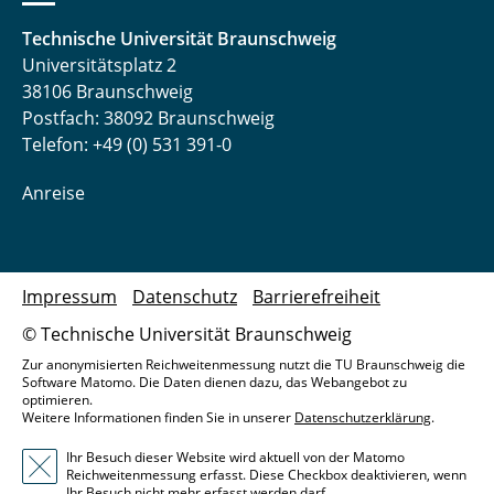
Technische Universität Braunschweig
Universitätsplatz 2
38106 Braunschweig
Postfach: 38092 Braunschweig
Telefon: +49 (0) 531 391-0
Anreise
Impressum
Datenschutz
Barrierefreiheit
© Technische Universität Braunschweig
Zur anonymisierten Reichweitenmessung nutzt die TU Braunschweig die
Software Matomo. Die Daten dienen dazu, das Webangebot zu
optimieren.
Weitere Informationen finden Sie in unserer
Datenschutzerklärung
.
Ihr Besuch dieser Website wird aktuell von der Matomo
Reichweitenmessung erfasst. Diese Checkbox deaktivieren, wenn
Ihr Besuch nicht mehr erfasst werden darf.