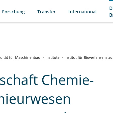
D
Forschung
Transfer
International
B
kultät für Maschinenbau
Institute
Institut für Bioverfahrenste
lschaft Chemie-
nieurwesen