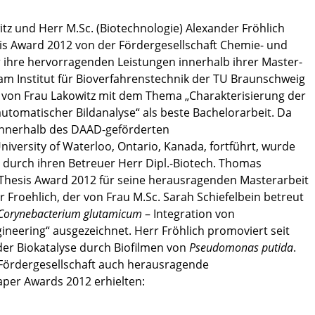
itz und Herr M.Sc. (Biotechnologie) Alexander Fröhlich
is Award 2012 von der Fördergesellschaft Chemie- und
 ihre hervorragenden Leistungen innerhalb ihrer Master-
am Institut für Bioverfahrenstechnik der TU Braunschweig
t von Frau Lakowitz mit dem Thema „Charakterisierung der
automatischer Bildanalyse“ als beste Bachelorarbeit. Da
 innerhalb des DAAD-geförderten
ersity of Waterloo, Ontario, Kanada, fortführt, wurde
d durch ihren Betreuer Herr Dipl.-Biotech. Thomas
 Thesis Award 2012 für seine herausragenden Masterarbeit
 Froehlich, der von Frau M.Sc. Sarah Schiefelbein betreut
Corynebacterium glutamicum
– Integration von
neering“ ausgezeichnet. Herr Fröhlich promoviert seit
er Biokatalyse durch Biofilmen von
Pseudomonas putida
.
 Fördergesellschaft auch herausragende
aper Awards 2012 erhielten: