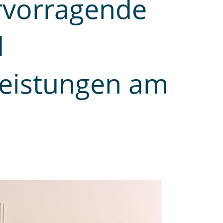
rvorragende
d
eistungen am