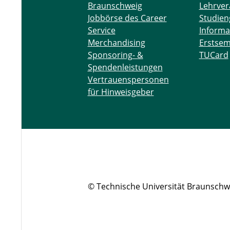
Braunschweig
Lehrver
Jobbörse des Career
Studien
Service
Informa
Merchandising
Erstsem
Sponsoring- &
TUCard
Spendenleistungen
Vertrauenspersonen
für Hinweisgeber
© Technische Universität Braunschw