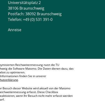
Universitätsplatz 2
38106 Braunschweig
Postfach: 38092 Braunschweig
Telefon: +49 (0) 531 391-0
Anreise
nymisierten Reichweitenmessung nutzt die TU
hweig die Software Matomo. Die Daten dienen dazu, das
bot zu optimieren.
Informationen finden Sie in unserer
hutzerklärung
.
hr Besuch dieser Website wird aktuell von der Matomo
eichweitenmessung erfasst. Diese Checkbox
eaktivieren, wenn Ihr Besuch nicht mehr erfasst werden
arf.