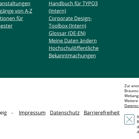
anstaltungen
Handbuch für TYPO3
gänge von A-Z
(Intern)
tionen für
Corporate Design-
ester
Toolbox (Intern)
Glossar (DE-EN)
Meine Daten ändern
Hochschulöffentliche
Bekanntmachungen
Zur ano
Braunsc
Webange
Weitere 
Datensc
eig
Impressum
Datenschutz
Barrierefreiheit
I
R
d
d