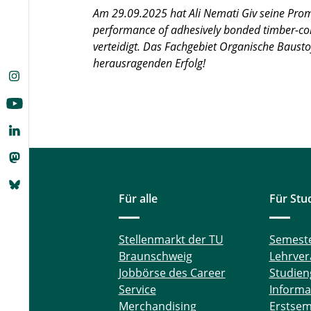
Am 29.09.2025 hat Ali Nemati Giv seine Pr
performance of adhesively bonded timber-conc
verteidigt. Das Fachgebiet Organische Baustof
herausragenden Erfolg!
Für alle
Für Stu
Stellenmarkt der TU
Semest
Braunschweig
Lehrver
Jobbörse des Career
Studien
Service
Informa
Merchandising
Erstsem