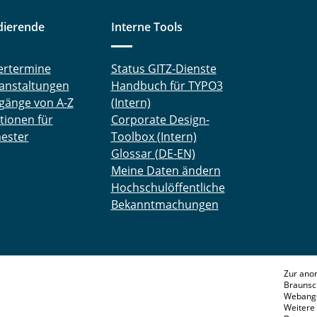
dierende
Interne Tools
ertermine
Status GITZ-Dienste
anstaltungen
Handbuch für TYPO3
gänge von A-Z
(Intern)
tionen für
Corporate Design-
ester
Toolbox (Intern)
Glossar (DE-EN)
Meine Daten ändern
Hochschulöffentliche
Bekanntmachungen
Zur ano
Braunsc
Webange
Weitere 