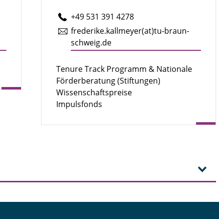
+49 531 391 4278
fre­de­ri­ke.kall­mey­er(at)tu-braun­
schweig.de
Tenure Track Programm & Nationale
Förderberatung (Stiftungen)
Wissenschaftspreise
Impulsfonds