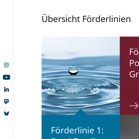
Übersicht Förderlinien
För
Po
Gr
För­der­li­nie 1: