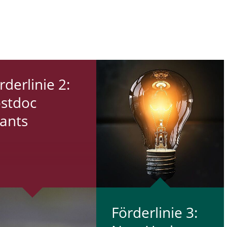
­der­li­nie 2:
stdoc
ants
För­der­li­nie 3: