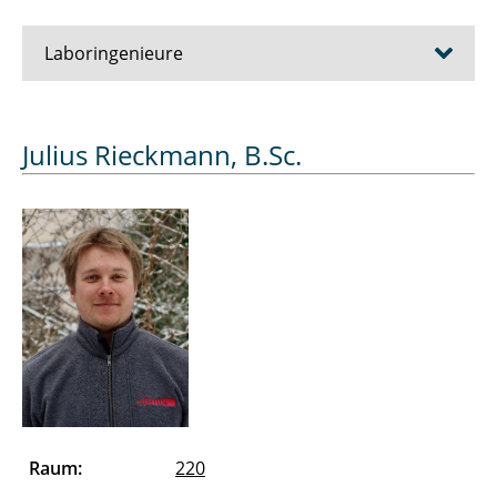
Laboringenieure
Frühling Susanne
Julius Rieckmann, B.Sc.
Megahayu Ingtyas
Rieckmann Julius
von Lützow, Constantin
Warnken Lasse
Raum:
220