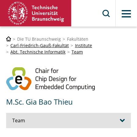
Menü
Die TU Braunschweig
Fakultäten
Carl-Friedrich-Gauß-Fakultät
Institute
Abt. Technische Informatik
Team
M.Sc. Gia Bao Thieu
Team