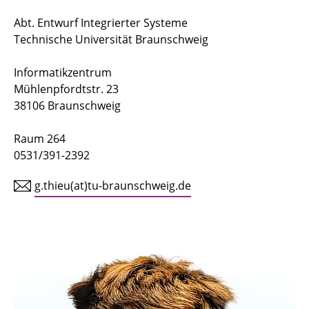
Prof. Dr.-Ing. Guillermo Payá Vayá
Abt. Entwurf Integrierter Systeme
Technische Universität Braunschweig
M.Sc. Moritz Weißbrich
M.Sc. Gia Bao Thieu
Informatikzentrum
Mühlenpfordtstr. 23
M.Sc. Eike Trumann
38106 Braunschweig
M.Sc. Jasper Homann
Raum 264
0531/391-2392
M.Sc. Ilgiz Bakiev
g.thieu(at)tu-braunschweig.de
Alumni