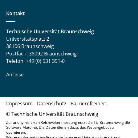
Kontakt
Technische Universität Braunschweig
Universitätsplatz 2
38106 Braunschweig
Postfach: 38092 Braunschweig
Telefon: +49 (0) 531 391-0
Anreise
Impressum
Datenschutz
Barrierefreiheit
© Technische Universität Braunschweig
Zur anonymisierten Reichweitenmessung nutzt die TU Braunschweig die
Software Matomo. Die Daten dienen dazu, das Webangebot zu
optimieren.
Weitere Informationen finden Sie in unserer
Datenschutzerklärung
.