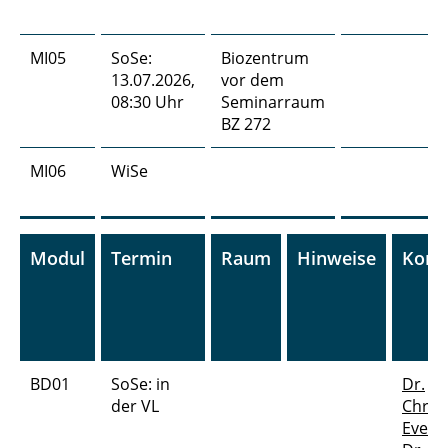
MI05
SoSe:
Biozentrum
13.07.2026,
vor dem
08:30 Uhr
Seminarraum
BZ 272
MI06
WiSe
Modul
Termin
Raum
Hinweise
Kont
BD01
SoSe: in
Dr.
der VL
Chris
Evers