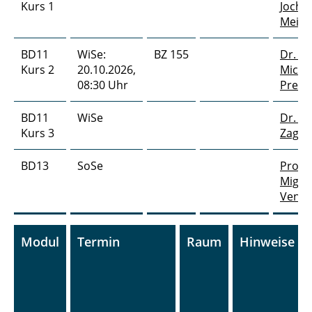
Kurs 1
Joche
Meier
BD11
WiSe:
BZ 155
Dr. Kr
Kurs 2
20.10.2026,
Micha
08:30 Uhr
Preus
BD11
WiSe
Dr. M
Kurs 3
Zagre
BD13
SoSe
Prof. 
Migue
Vence
Modul
Termin
Raum
Hinweise