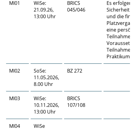
MI01
WiSe:
BRICS
Es erfolgen d
21.09.26,
045/046
Sicherheits
13:00 Uhr
und die final
Platzvergabe
eine persönl
Teilnahme
Voraussetzun
Teilnahme 
Praktikum.
MI02
SoSe:
BZ 272
11.05.2026,
8.00 Uhr
MI03
WiSe:
BRICS
10.11.2026,
107/108
13:00 Uhr
MI04
WiSe