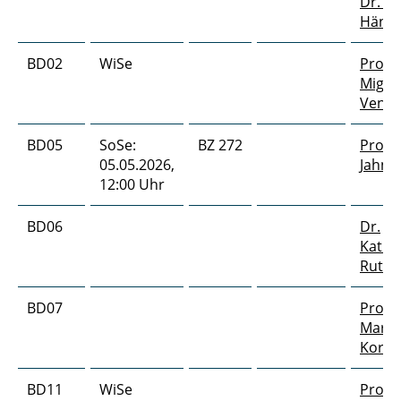
Dr. R
Häns
BD02
WiSe
Prof. 
Migue
Vence
BD05
SoSe:
BZ 272
Prof. 
05.05.2026,
Jahn
12:00 Uhr
BD06
Dr.
Katha
Ruths
BD07
Prof. 
Marti
Korte
BD11
WiSe
Prof. 