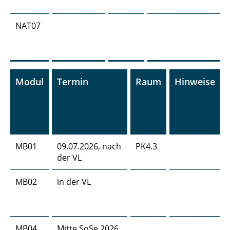
NAT07
Modul
Termin
Raum
Hinweise
MB01
09.07.2026, nach
PK4.3
der VL
MB02
in der VL
MB04
Mitte SoSe 2026