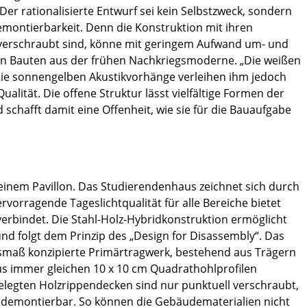
 Der rationalisierte Entwurf sei kein Selbstzweck, sondern
Demontierbarkeit. Denn die Konstruktion mit ihren
r verschraubt sind, könne mit geringem Aufwand um- und
an Bauten aus der frühen Nachkriegsmoderne. „Die weißen
die sonnengelben Akustikvorhänge verleihen ihm jedoch
alität. Die offene Struktur lässt vielfältige Formen der
schafft damit eine Offenheit, wie sie für die Bauaufgabe
 einem Pavillon. Das Studierendenhaus zeichnet sich durch
ervorragende Tageslichtqualität für alle Bereiche bietet
rbindet. Die Stahl-Holz-Hybridkonstruktion ermöglicht
d folgt dem Prinzip des „Design for Disassembly“. Das
smaß konzipierte Primärtragwerk, bestehend aus Trägern
aus immer gleichen 10 x 10 cm Quadrathohlprofilen
legten Holzrippendecken sind nur punktuell verschraubt,
o demontierbar. So können die Gebäudematerialien nicht