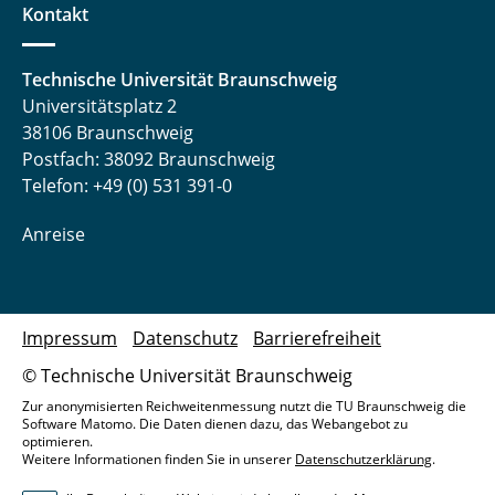
Kontakt
Technische Universität Braunschweig
Universitätsplatz 2
38106 Braunschweig
Postfach: 38092 Braunschweig
Telefon: +49 (0) 531 391-0
Anreise
Impressum
Datenschutz
Barrierefreiheit
© Technische Universität Braunschweig
Zur anonymisierten Reichweitenmessung nutzt die TU Braunschweig die
Software Matomo. Die Daten dienen dazu, das Webangebot zu
optimieren.
Weitere Informationen finden Sie in unserer
Datenschutzerklärung
.