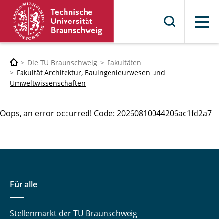
Menü
Die TU Braunschweig
Fakultäten
Fakultät Architektur, Bauingenieurwesen und
Umweltwissenschaften
Oops, an error occurred! Code: 20260810044206ac1fd2a7
Für alle
Stellenmarkt der TU Braunschweig