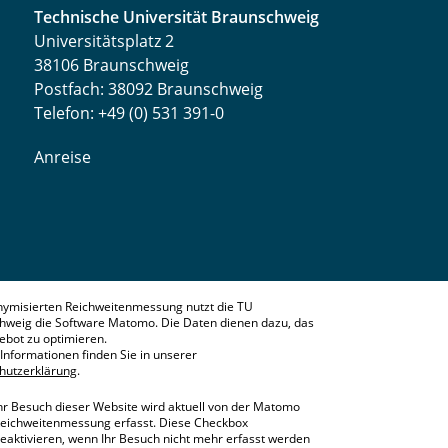
Technische Universität Braunschweig
Universitätsplatz 2
38106 Braunschweig
Postfach: 38092 Braunschweig
Telefon: +49 (0) 531 391-0
Anreise
nymisierten Reichweitenmessung nutzt die TU
hweig die Software Matomo. Die Daten dienen dazu, das
bot zu optimieren.
Informationen finden Sie in unserer
hutzerklärung
.
hr Besuch dieser Website wird aktuell von der Matomo
eichweitenmessung erfasst. Diese Checkbox
eaktivieren, wenn Ihr Besuch nicht mehr erfasst werden