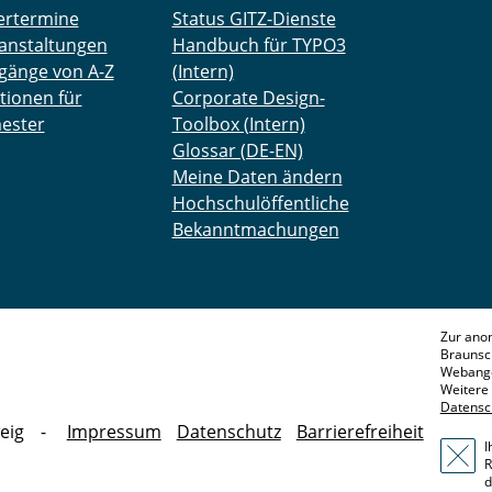
ertermine
Status GITZ-Dienste
anstaltungen
Handbuch für TYPO3
gänge von A-Z
(Intern)
tionen für
Corporate Design-
ester
Toolbox (Intern)
Glossar (DE-EN)
Meine Daten ändern
Hochschulöffentliche
Bekanntmachungen
Zur ano
Braunsc
Webange
Weitere 
Datensc
eig
Impressum
Datenschutz
Barrierefreiheit
I
R
d