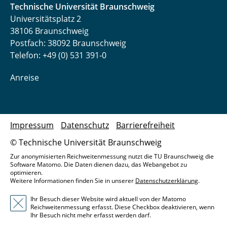
Technische Universität Braunschweig
Universitätsplatz 2
38106 Braunschweig
Postfach: 38092 Braunschweig
Telefon: +49 (0) 531 391-0
Anreise
Impressum
Datenschutz
Barrierefreiheit
© Technische Universität Braunschweig
Zur anonymisierten Reichweitenmessung nutzt die TU Braunschweig die
Software Matomo. Die Daten dienen dazu, das Webangebot zu
optimieren.
Weitere Informationen finden Sie in unserer
Datenschutzerklärung
.
Ihr Besuch dieser Website wird aktuell von der Matomo
Reichweitenmessung erfasst. Diese Checkbox deaktivieren, wenn
Ihr Besuch nicht mehr erfasst werden darf.