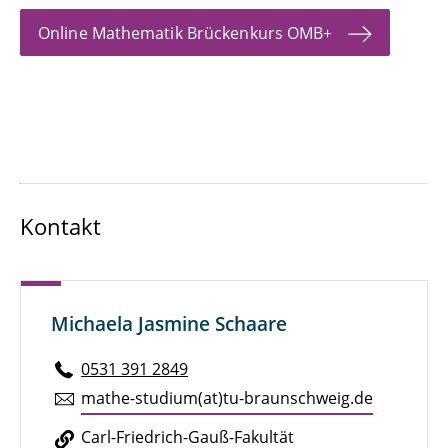
Online Mathematik Brückenkurs OMB+
Kontakt
Michaela Jasmine Schaare
0531 391 2849
mathe-studium(at)tu-braun­schweig.de
Carl-Fried­rich-Gauß-Fa­kul­tät