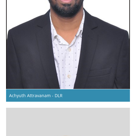
Achyuth Attravanam - DLR