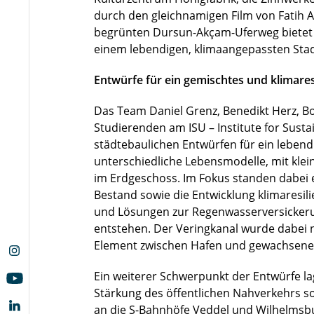
durch den gleichnamigen Film von Fatih A
begrünten Dursun-Akçam-Uferweg bietet g
einem lebendigen, klimaangepassten Stad
Entwürfe für ein gemischtes und klimares
Das Team Daniel Grenz, Benedikt Herz, B
Studierenden am ISU – Institute for Sust
städtebaulichen Entwürfen für ein lebendi
unterschiedliche Lebensmodelle, mit klei
im Erdgeschoss. Im Fokus standen dabei 
Bestand sowie die Entwicklung klimaresil
und Lösungen zur Regenwasserversickeru
entstehen. Der Veringkanal wurde dabei n
Element zwischen Hafen und gewachsenem
Ein weiterer Schwerpunkt der Entwürfe lag
Stärkung des öffentlichen Nahverkehrs s
an die S-Bahnhöfe Veddel und Wilhelmsbu