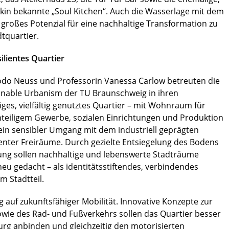
kin bekannte „Soul Kitchen“. Auch die Wasserlage mit dem
roßes Potenzial für eine nachhaltige Transformation zu
tquartier.
ilientes Quartier
odo Neuss und Professorin Vanessa Carlow betreuten die
ainable Urbanism der TU Braunschweig in ihren
ges, vielfältig genutztes Quartier – mit Wohnraum für
nteiligem Gewerbe, sozialen Einrichtungen und Produktion
ein sensibler Umgang mit dem industriell geprägten
ienter Freiräume. Durch gezielte Entsiegelung des Bodens
ng sollen nachhaltige und lebenswerte Stadträume
eu gedacht – als identitätsstiftendes, verbindendes
 Stadtteil.
 auf zukunftsfähiger Mobilität. Innovative Konzepte zur
owie des Rad- und Fußverkehrs sollen das Quartier besser
rg anbinden und gleichzeitig den motorisierten