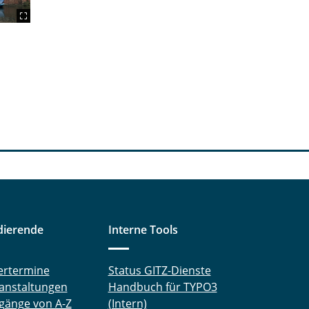
dierende
Interne Tools
ertermine
Status GITZ-Dienste
anstaltungen
Handbuch für TYPO3
gänge von A-Z
(Intern)