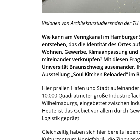
Visionen von Architekturstudierenden der T
Wie kann am Veringkanal im Hamburger St
entstehen, das die Identität des Ortes au
Wohnen, Gewerbe, Klimaanpassung und na
miteinander verknüpfen? Mit diesen Frag
Universität Braunschweig auseinander. Ihr
Ausstellung „Soul Kitchen Reloaded“ im 
Hier prallen Hafen und Stadt aufeinander
10.000 Quadratmeter große Industriefläc
Wilhelmsburgs, eingebettet zwischen Indu
Heute ist das Gebiet vor allem durch Ge
Logistik geprägt.
Gleichzeitig haben sich hier bereits leben
Kulturzentrum Honigfabrik, die Zinnwerke,