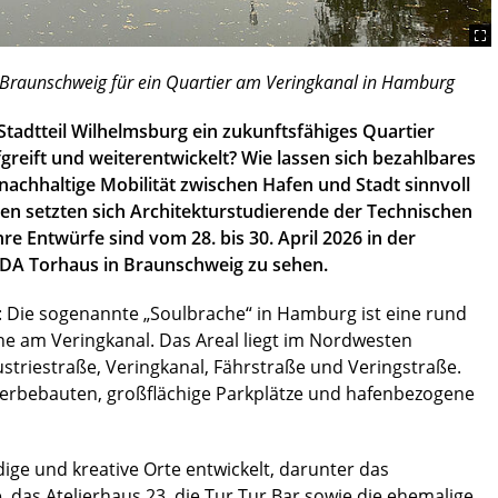
U Braunschweig für ein Quartier am Veringkanal in Hamburg
adtteil Wilhelmsburg ein zukunftsfähiges Quartier
fgreift und weiterentwickelt? Wie lassen sich bezahlbares
chhaltige Mobilität zwischen Hafen und Stadt sinnvoll
en setzten sich Architekturstudierende der Technischen
e Entwürfe sind vom 28. bis 30. April 2026 in der
BDA Torhaus in Braunschweig zu sehen.
: Die sogenannte „Soulbrache“ in Hamburg ist eine rund
he am Veringkanal. Das Areal liegt im Nordwesten
striestraße, Veringkanal, Fährstraße und Veringstraße.
werbebauten, großflächige Parkplätze und hafenbezogene
dige und kreative Orte entwickelt, darunter das
 das Atelierhaus 23, die Tur Tur Bar sowie die ehemalige,