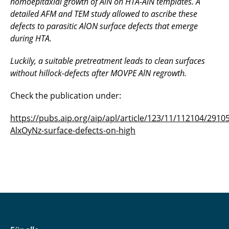
homoepitaxial growth of AlN on HTA-AlN templates. A
detailed AFM and TEM study allowed to ascribe these
defects to parasitic AlON surface defects that emerge
during HTA.
Luckily, a suitable pretreatment leads to clean surfaces
without hillock-defects after MOVPE AlN regrowth.
Check the publication under:
https://pubs.aip.org/aip/apl/article/123/11/112104/29105
AlxOyNz-surface-defects-on-high