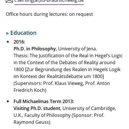
c.wirsing(at)tu-braunschweig.de
Office hours during lectures: on request
» Education
2016:
Ph.D. in Philosophy
, University of Jena.
Thesis: The Justification of the Real in Hegel’s Logic
in the Context of the Debates of Reality around
1800 [Zur Begründung des Realen in Hegels Logik
im Kontext der Realitätsdebatte um 1800]
(Supervisors: Prof. Klaus Vieweg, Prof. Anton
Friedrich Koch)
Full Michaelmas Term 2013:
Visiting Ph.D. student
, University of Cambridge,
U.K., Faculty of Philosophy (Sponsor: Prof.
Raymond Geuss)