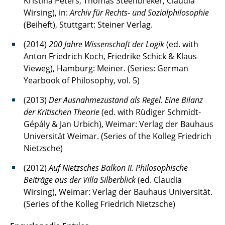
Kristina Peters, Thomas Steenbreker, Claudia
Wirsing), in:
Archiv für Rechts- und Sozialphilosophie
(Beiheft), Stuttgart: Steiner Verlag.
(2014)
200 Jahre Wissenschaft der Logik
(ed. with
Anton Friedrich Koch, Friedrike Schick & Klaus
Vieweg), Hamburg: Meiner. (Series: German
Yearbook of Philosophy, vol. 5)
(2013)
Der Ausnahmezustand als Regel. Eine Bilanz
der Kritischen Theorie
(ed. with Rüdiger Schmidt-
Gépály & Jan Urbich), Weimar: Verlag der Bauhaus
Universität Weimar. (Series of the Kolleg Friedrich
Nietzsche)
(2012)
Auf Nietzsches Balkon II. Philosophische
Beiträge aus der Villa Silberblick
(ed. Claudia
Wirsing), Weimar: Verlag der Bauhaus Universität.
(Series of the Kolleg Friedrich Nietzsche)