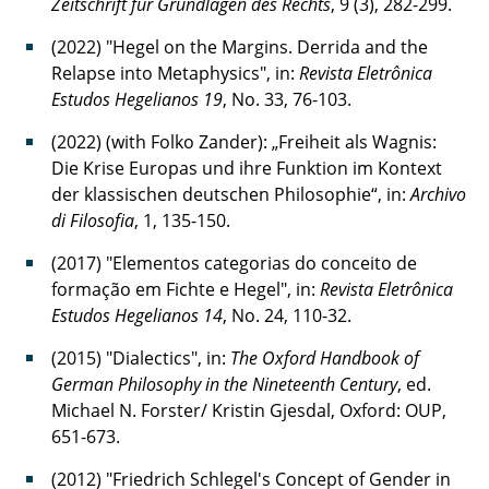
Zeitschrift für Grundlagen des Rechts
, 9 (3), 282-299.
(2022) "Hegel on the Margins. Derrida and the
Relapse into Metaphysics", in:
Revista Eletrônica
Estudos Hegelianos 19
, No. 33, 76-103.
(2022) (with Folko Zander): „Freiheit als Wagnis:
Die Krise Europas und ihre Funktion im Kontext
der klassischen deutschen Philosophie“, in:
Archivo
di Filosofia
, 1, 135-150.
(2017) "Elementos categorias do conceito de
formação em Fichte e Hegel", in:
Revista Eletrônica
Estudos Hegelianos 14
, No. 24, 110-32.
(2015) "Dialectics", in:
The Oxford Handbook of
German Philosophy in the Nineteenth Century
, ed.
Michael N. Forster/ Kristin Gjesdal, Oxford: OUP,
651-673.
(2012) "Friedrich Schlegel's Concept of Gender in