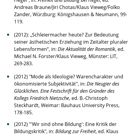
Hegel", in:
Freiheit und Bildung bei Hegel
, ed.
Andreas Braune/Jiri Chotas/Klaus Vieweg/Folko
Zander, Würzburg: Königshausen & Neumann, 99-
119.
(2012): „Schleiermacher heute? Zur Bedeutung
seiner ästhetischen Erziehung im Zeitalter pluraler
Lebensformen“, in:
Die
Aktualität der Romantik
, ed.
Michael N. Forster/Klaus Vieweg, Münster: LIT,
269-283.
(2012) "Mode als Ideologie? Warencharakter und
ökonomisierte Subjektivität", in:
Die Neugier des
Glücklichen. Eine Festschrift für den Gründer des
Kollegs Friedrich Nietzsche
, ed. B.-Christoph
Steckhardt, Weimar: Bauhaus University Press,
178-185.
(2012) "'Wir sind ohne Bildung': Eine Kritik der
Bildungskritik", in:
Bildung zur Freiheit
, ed. Klaus