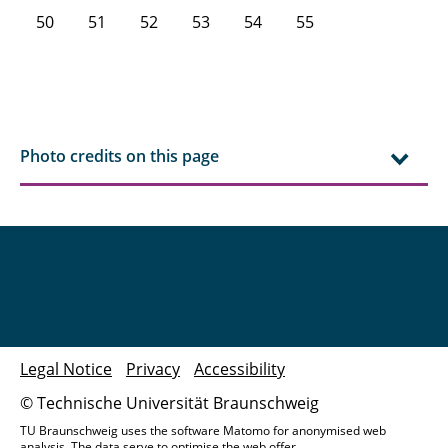
50
51
52
53
54
55
Photo credits on this page
Legal Notice
Privacy
Accessibility
© Technische Universität Braunschweig
TU Braunschweig uses the software Matomo for anonymised web
analysis. The data serve to optimise the web offer.