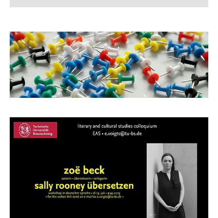
News
Dates / Exams
Research
Institute
Team
Prospective Students
Students
Excursions
TUBS Players