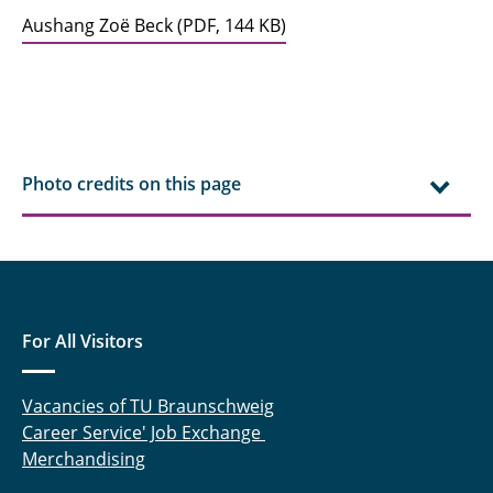
Aushang Zoë Beck
(
PDF,
144 KB
)
Photo credits on this page
For All Visitors
Vacancies of TU Braunschweig
Career Service' Job Exchange
Merchandising