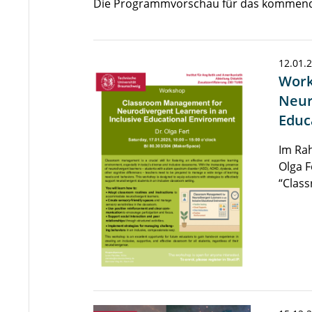
Die Programmvorschau für das kommende 
12.01.
Work
Neur
Educ
Im Rah
Olga F
“Clas