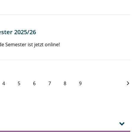
ter 2025/26
Semester ist jetzt online!
4
5
6
7
8
9