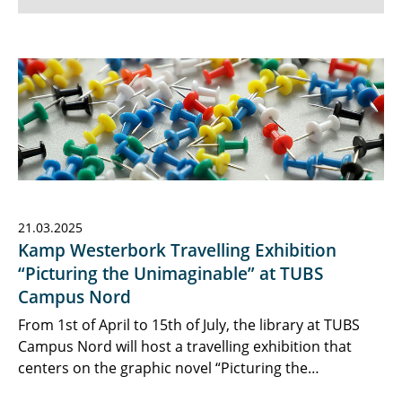
News
Dates / Exams
Research
Institute
Team
21.03.2025
Kamp Westerbork Travelling Exhibition
Prospective Students
“Picturing the Unimaginable” at TUBS
Students
Campus Nord
From 1st of April to 15th of July, the library at TUBS
Excursions
Campus Nord will host a travelling exhibition that
centers on the graphic novel “Picturing the…
TUBS Players