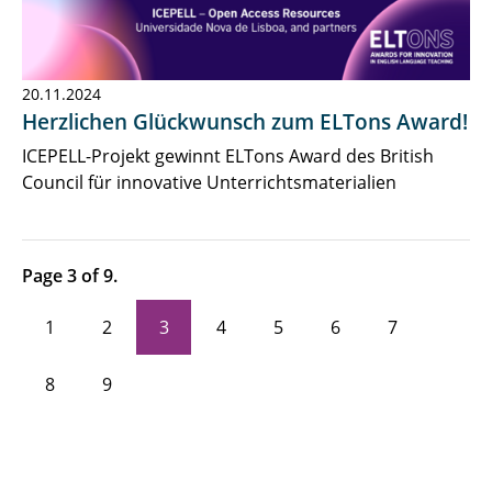
20.11.2024
Herzlichen Glückwunsch zum ELTons Award!
ICEPELL-Projekt gewinnt ELTons Award des British
Council für innovative Unterrichtsmaterialien
Page 3 of 9.
1
2
3
4
5
6
7
8
9