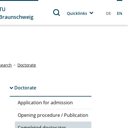
TU
Quicklinks
DE
EN
Braunschweig
search
Doctorate
Doctorate
Application for admission
Opening procedure / Publication
Completed doctorates