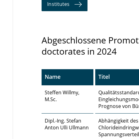
Institutes
Abgeschlossene Promot
doctorates in 2024
Name
Titel
Steffen Willmy,
Qualitätsstanda
M.Sc.
Eingleichungsmode
Prognose von Bü
Dipl.-Ing. Stefan
Abhängigkeit des
Anton Ulli Ullmann
Chlorideindringw
Spannungsverteil