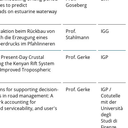
es to predict
Goseberg
ads on estuarine waterway
raktion beim Rückbau von
Prof.
IGG
h die Erzeugung eines
Stahlmann
erdrucks im Pfahlinneren
 Present-Day Crustal
Prof. Gerke
IGP
g the Kenyan Rift System
 Improved Tropospheric
ions for supporting decision-
Prof. Gerke
IGP /
s in road management: A
Cotutelle
k accounting for
mit der
 serviceability, and user's
Università
degli
Studi di
Firenze