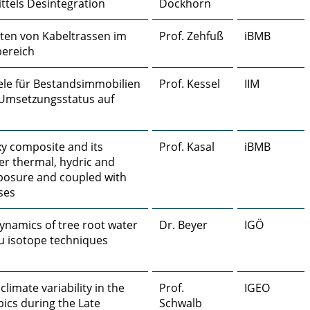
ttels Desintegration
Dockhorn
ten von Kabeltrassen im
Prof. Zehfuß
iBMB
ereich
iele für Bestandsimmobilien
Prof. Kessel
IIM
 Umsetzungsstatus auf
xy composite and its
Prof. Kasal
iBMB
er thermal, hydric and
posure and coupled with
ses
ynamics of tree root water
Dr. Beyer
IGÖ
tu isotope techniques
limate variability in the
Prof.
IGEO
ics during the Late
Schwalb