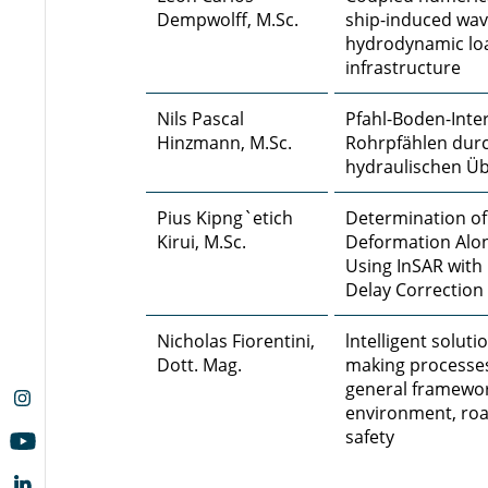
Dempwolff, M.Sc.
ship-induced wav
hydrodynamic lo
infrastructure
Nils Pascal
Pfahl-Boden-Inte
Hinzmann, M.Sc.
Rohrpfählen durc
hydraulischen Üb
Pius Kipng`etich
Determination of
Kirui, M.Sc.
Deformation Alon
Using InSAR with
Delay Correction
Nicholas Fiorentini,
lntelligent solut
Dott. Mag.
making processe
general framewor
environment, road
safety