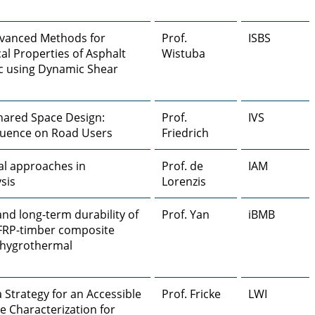
dvanced Methods for
Prof.
ISBS
al Properties of Asphalt
Wistuba
c using Dynamic Shear
Shared Space Design:
Prof.
IVS
fluence on Road Users
Friedrich
al approaches in
Prof. de
IAM
sis
Lorenzis
nd long-term durability of
Prof. Yan
iBMB
d FRP-timber composite
e hygrothermal
 Strategy for an Accessible
Prof. Fricke
LWI
e Characterization for