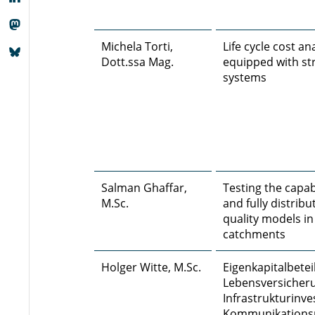
Michela Torti,
Life cycle cost an
Dott.ssa Mag.
equipped with st
systems
Salman Ghaffar,
Testing the capab
M.Sc.
and fully distrib
quality models i
catchments
Holger Witte, M.Sc.
Eigenkapitalbete
Lebensversiche
Infrastrukturinve
Kommunikationsne