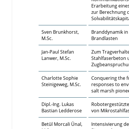
Erarbeitung eine
zur Berechnung 
Solvabilitätskapi
Sven Brunkhorst,
Branddynamik in 
M.Sc.
Brandlasten
Jan-Paul Stefan
Zum Tragverhalt
Lanwer, M.Sc.
Stahlfaserbeton u
Zugbeanspruchu
Charlotte Sophie
Conquering the f
Steinigeweg, M.Sc.
responses to env
salt marsh pione
Dipl.-Ing. Lukas
Robotergestützte
Bastian Ledderose
von Mikrostahlfa
Betül Morcali Ünal,
Intensivierung d