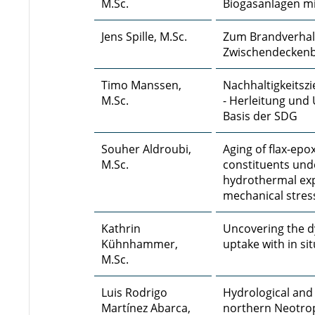
M.Sc.
Biogasanlagen mi
Jens Spille, M.Sc.
Zum Brandverhal
Zwischendeckenb
Timo Manssen,
Nachhaltigkeitsz
M.Sc.
- Herleitung und
Basis der SDG
Souher Aldroubi,
Aging of flax-epo
M.Sc.
constituents und
hydrothermal ex
mechanical stres
Kathrin
Uncovering the d
Kühnhammer,
uptake with in si
M.Sc.
Luis Rodrigo
Hydrological and c
Martínez Abarca,
northern Neotrop