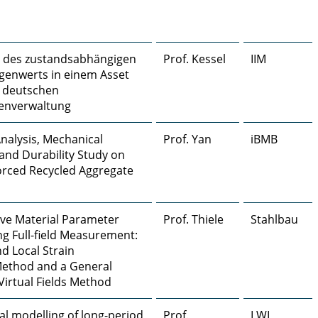
 des zustandsabhängigen
Prof. Kessel
IIM
genwerts in einem Asset
 deutschen
enverwaltung
nalysis, Mechanical
Prof. Yan
iBMB
and Durability Study on
forced Recycled Aggregate
ve Material Parameter
Prof. Thiele
Stahlbau
ing Full-field Measurement:
d Local Strain
Method and a General
irtual Fields Method
l modelling of long-period
Prof.
LWI