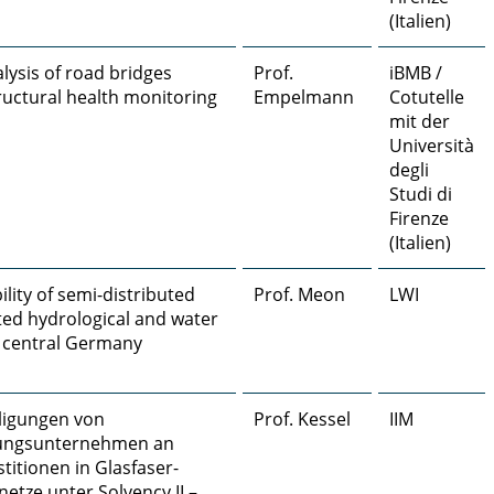
(Italien)
alysis of road bridges
Prof.
iBMB /
ructural health monitoring
Empelmann
Cotutelle
mit der
Università
degli
Studi di
Firenze
(Italien)
ility of semi-distributed
Prof. Meon
LWI
uted hydrological and water
n central Germany
iligungen von
Prof. Kessel
IIM
rungsunternehmen an
stitionen in Glasfaser-
tze unter Solvency II –