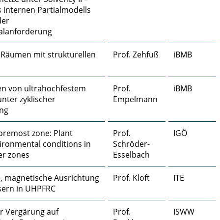
s internen Partialmodells
der
talanforderung
Räumen mit strukturellen
Prof. Zehfuß
iBMB
en von ultrahochfestem
Prof.
iBMB
nter zyklischer
Empelmann
ng
oremost zone: Plant
Prof.
IGÖ
ironmental conditions in
Schröder-
er zones
Esselbach
, magnetische Ausrichtung
Prof. Kloft
ITE
sern in UHPFRC
er Vergärung auf
Prof.
ISWW