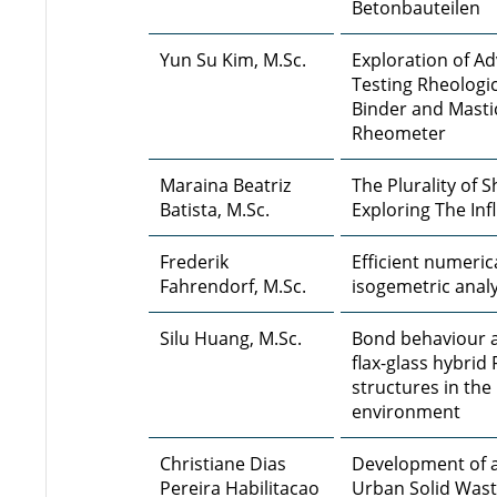
Betonbauteilen
Yun Su Kim, M.Sc.
Exploration of A
Testing Rheologic
Binder and Masti
Rheometer
Maraina Beatriz
The Plurality of 
Batista, M.Sc.
Exploring The In
Frederik
Efficient numeric
Fahrendorf, M.Sc.
isogemetric analy
Silu Huang, M.Sc.
Bond behaviour a
flax-glass hybri
structures in th
environment
Christiane Dias
Development of a
Pereira Habilitacao
Urban Solid Wast