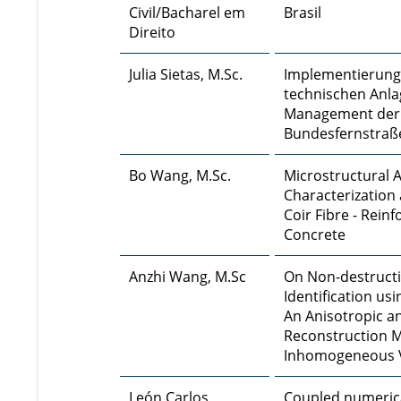
Civil/Bacharel em
Brasil
Direito
Julia Sietas, M.Sc.
Implementierung
technischen Anla
Management der
Bundesfernstraß
Bo Wang, M.Sc.
Microstructural A
Characterization 
Coir Fibre - Rein
Concrete
Anzhi Wang, M.Sc
On Non-destructi
Identification us
An Anisotropic an
Reconstruction 
Inhomogeneous V
León Carlos
Coupled numerica