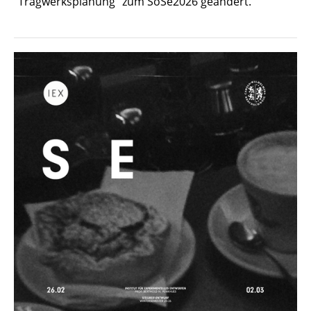
"Tragwerksplanung" zum SoSe2026 geändert.