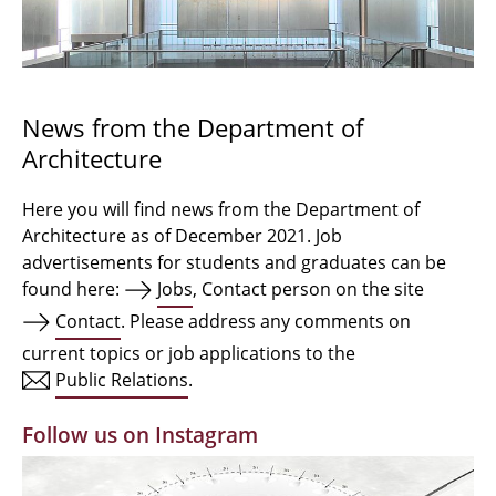
Bachelor Architecture
Bachelor Architecture+
Master Architecture Degree
News from the Department of
Architecture
Qualification profile
Semester Programme
Here you will find news from the Department of
Architecture as of December 2021. Job
Internationales
advertisements for students and graduates can be
found here:
Jobs
, Contact person on the site
Institutes
Contact
. Please address any comments on
current topics or job applications to the
Facilities
Public Relations
.
MBW | Modellbauwerkstatt
Follow us on Instagram
Alumni | cloud club