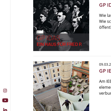
GP ID
Wie l
Wie sc
öffent
09.03.
GP I
Am IEB
elemen
verbu