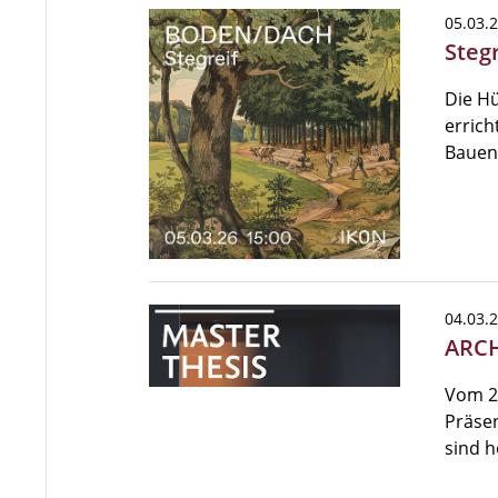
05.03.
Steg
Die Hü
errich
Bauens
04.03.
ARCH
Vom 24
Präsen
sind h